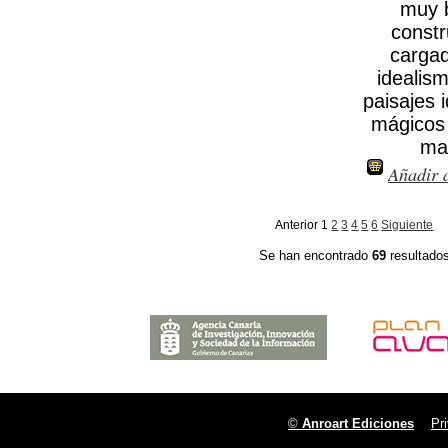
muy 
constr
carga
idealis
paisajes i
mágicos 
ma
Añadir a
Anterior
1
2
3
4
5
6
Siguiente
Se han encontrado
69
resultado
©
Anroart Ediciones
Pr