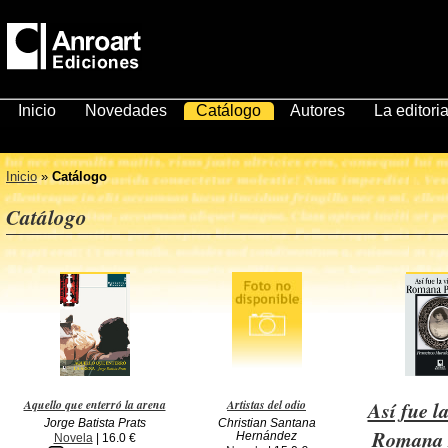
Inicio
Novedades
Catálogo
Autores
La editoria
Inicio
»
Catálogo
Catálogo
Aquello que enterró la arena
Artistas del odio
Así fue l
Jorge Batista Prats
Christian Santana
Romana 
Hernández
Novela
| 16.0 €