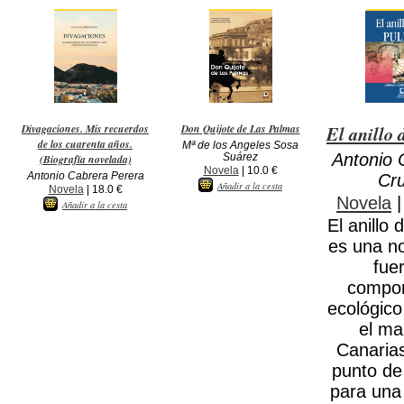
Divagaciones. Mis recuerdos
Don Quijote de Las Palmas
El anillo 
de los cuarenta años.
Mª de los Angeles Sosa
Antonio 
Suárez
(Biografía novelada)
Novela
| 10.0 €
Antonio Cabrera Perera
Cr
Añadir a la cesta
Novela
| 18.0 €
Novela
|
Añadir a la cesta
El anillo 
es una n
fue
compo
ecológico 
el ma
Canaria
punto de
para una 