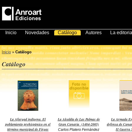
Inicio
Novedades
Catálogo
Autores
La editoria
Inicio
»
Catálogo
Catálogo
La Afurgad indígena. El
La Alcaldía de Las Palmas de
La Armada Es
poblamiento prehispánico en el
Gran Canaria (1484-2005)
defensa de Canar
término municipal de Firgas
II Guerra
Carlos Platero Fernández