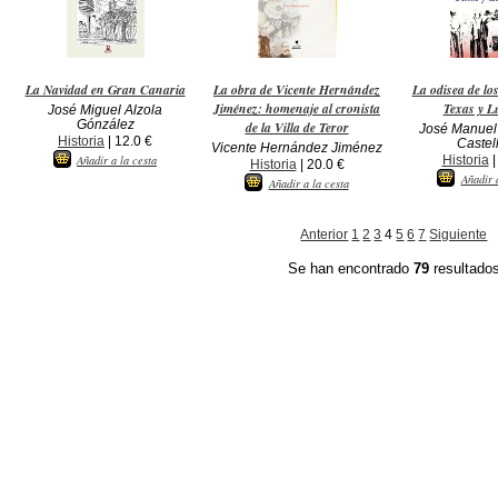
La Navidad en Gran Canaria
La obra de Vicente Hernández
La odisea de lo
Jiménez: homenaje al cronista
Texas y L
José Miguel Alzola
Gónzález
de la Villa de Teror
José Manuel
Historia
| 12.0 €
Castel
Vicente Hernández Jiménez
Historia
|
Añadir a la cesta
Historia
| 20.0 €
Añadir 
Añadir a la cesta
Anterior
1
2
3
4
5
6
7
Siguiente
Se han encontrado
79
resultado