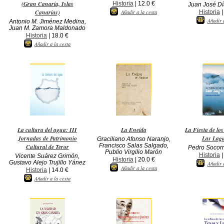
(Gran Canaria, Islas
Historia
| 12.0 €
Juan José Dí
Canarias)
Historia
|
Añadir a la cesta
Añadir 
Antonio M. Jiménez Medina,
Juan M. Zamora Maldonado
Historia
| 18.0 €
Añadir a la cesta
La cultura del agua: III
La Eneida
La Fiesta de lo
Jornadas de Patrimonio
Las Lag
Graciliano Afonso Naranjo,
Francisco Salas Salgado,
Cultural de Teror
Pedro Socor
Publio Virgilio Marón
Historia
|
Vicente Suárez Grimón,
Historia
| 20.0 €
Gustavo Alejo Trujillo Yánez
Añadir 
Añadir a la cesta
Historia
| 14.0 €
Añadir a la cesta