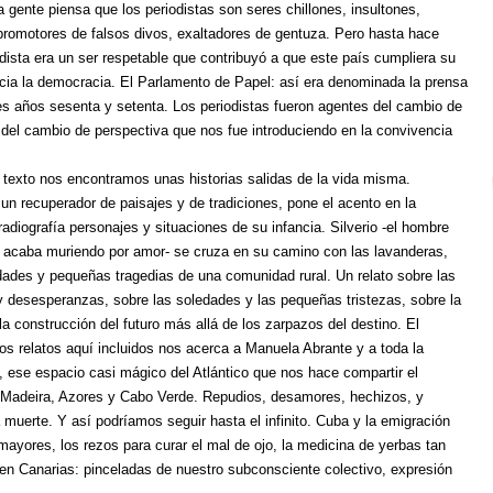
a gente piensa que los periodistas son seres chillones, insultones,
promotores de falsos divos, exaltadores de gentuza. Pero hasta hace
odista era un ser respetable que contribuyó a que este país cumpliera su
acia la democracia. El Parlamento de Papel: así era denominada la prensa
iles años sesenta y setenta. Los periodistas fueron agentes del cambio de
del cambio de perspectiva que nos fue introduciendo en la convivencia
.
 texto nos encontramos unas historias salidas de la vida misma.
un recuperador de paisajes y de tradiciones, pone el acento en la
radiografía personajes y situaciones de su infancia. Silverio -el hombre
 acaba muriendo por amor- se cruza en su camino con las lavanderas,
dades y pequeñas tragedias de una comunidad rural. Un relato sobre las
 desesperanzas, sobre las soledades y las pequeñas tristezas, sobre la
la construcción del futuro más allá de los zarpazos del destino. El
os relatos aquí incluidos nos acerca a Manuela Abrante y a toda la
 ese espacio casi mágico del Atlántico que nos hace compartir el
 Madeira, Azores y Cabo Verde. Repudios, desamores, hechizos, y
a muerte. Y así podríamos seguir hasta el infinito. Cuba y la emigración
mayores, los rezos para curar el mal de ojo, la medicina de yerbas tan
 en Canarias: pinceladas de nuestro subconsciente colectivo, expresión