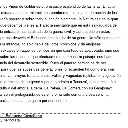
.
e los Pinos de Gáldar es otro espacio espléndido de las islas. El autor
 mirada sobre los microclimas cumbreros, los pinares, la acción de los
rujería popular y sobre todo la lección elemental: la Naturaleza es la gran
 que debemos pleitesía. Parecía inevitable que en esta salvaguarda del
 entrara el hacha afilada de la guerra civil, y así sucede en estas
ue nos desvela el Balbuena observador de su gente. No sólo nos cuenta
 la infancia, no sólo habla de libros prohibidos y de enojosas
 sexuales en aquellos tiempos en que casi todo estaba vetado, sino que
 sobre las tropelías que efectuamos sobre nuestro paisaje, nos hace
ncia del desarrollo sostenible. Pues el paraíso perdido ha de ser
 para que las sucesivas generaciones lo recuerden tal como era: con
urisilva, arroyos transparentes, valles y vaguadas repletas de vegetación.
 la historia de su gente y por eso admira a Tanausú, el que resistió a
rgullo y del amor a la tierra. La Palma, La Gomera con su Garajonay:
as son el protagonista de este libro narrado con una prosa sencilla,
 será apreciada con gusto por sus lectores.
el Balbuena Castellano
y periodista.