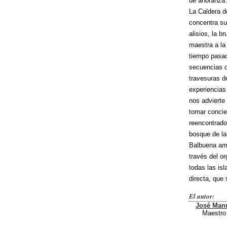
de añoranza
La Caldera d
concentra su
alisios, la b
maestra a la
tiempo pasado
secuencias q
travesuras de
experiencias
nos advierte
tomar concie
reencontrado
bosque de la
Balbuena ama
través del o
todas las isl
directa, que
El autor:
José Manu
Maestro 