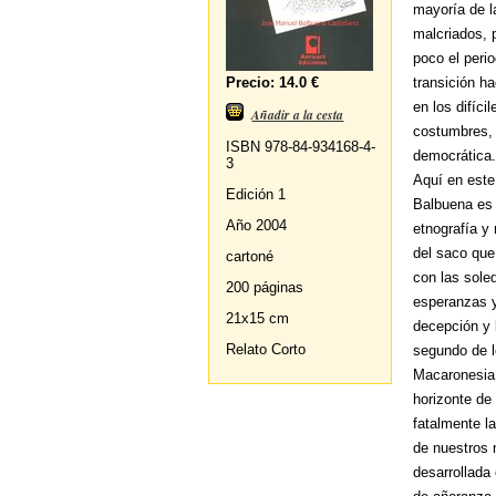
mayoría de l
malcriados, 
poco el peri
Precio: 14.0 €
transición h
en los difíc
Añadir a la cesta
costumbres, 
ISBN 978-84-934168-4-
democrática
3
Aquí en este
Edición 1
Balbuena es 
Año 2004
etnografía y 
del saco que
cartoné
con las sole
200 páginas
esperanzas y
21x15 cm
decepción y 
Relato Corto
segundo de l
Macaronesia,
horizonte de
fatalmente l
de nuestros 
desarrollada