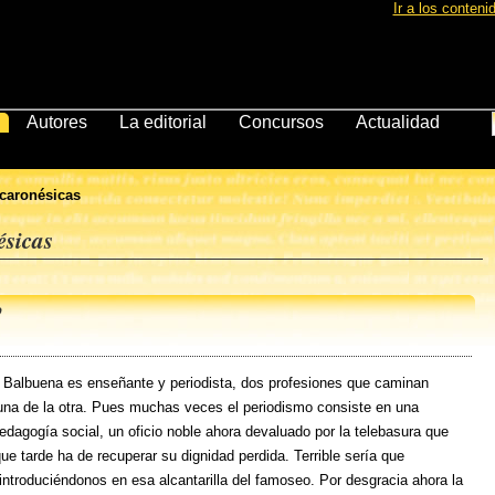
Ir a los conteni
Autores
La editorial
Concursos
Actualidad
acaronésicas
ésicas
o
Balbuena es enseñante y periodista, dos profesiones que caminan
una de la otra. Pues muchas veces el periodismo consiste en una
edagogía social, un oficio noble ahora devaluado por la telebasura que
ue tarde ha de recuperar su dignidad perdida. Terrible sería que
introduciéndonos en esa alcantarilla del famoseo. Por desgracia ahora la