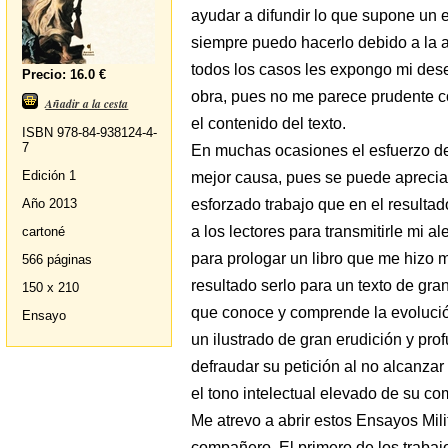
ayudar a difundir lo que supone un 
siempre puedo hacerlo debido a la 
todos los casos les expongo mi des
Precio: 16.0 €
obra, pues no me parece prudente 
Añadir a la cesta
el contenido del texto.
ISBN 978-84-938124-4-
7
En muchas ocasiones el esfuerzo de
Edición 1
mejor causa, pues se puede aprecia
esforzado trabajo que en el resulta
Año 2013
a los lectores para transmitirle mi a
cartoné
para prologar un libro que me hizo 
566 páginas
resultado serlo para un texto de gra
150 x 210
que conoce y comprende la evolució
Ensayo
un ilustrado de gran erudición y pr
defraudar su petición al no alcanzar
el tono intelectual elevado de su co
Me atrevo a abrir estos Ensayos Mil
compañero. El primero de los trabaj