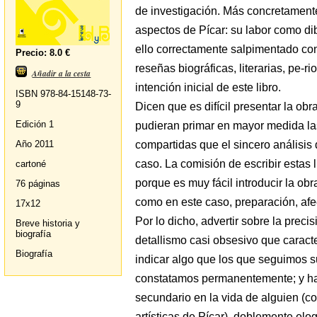
de investigación. Más concretament
aspectos de Pícar: su labor como dibu
ello correctamente salpimentado co
Precio: 8.0 €
reseñas biográficas, literarias, pe-r
Añadir a la cesta
intención inicial de este libro.
ISBN 978-84-15148-73-
9
Dicen que es difícil presentar la ob
Edición 1
pudieran primar en mayor medida la
compartidas que el sincero análisis 
Año 2011
caso. La comisión de escribir estas
cartoné
porque es muy fácil introducir la ob
76 páginas
como en este caso, preparación, afe
17x12
Por lo dicho, advertir sobre la precisi
Breve historia y
biografía
detallismo casi obsesivo que caracter
Biografía
indicar algo que los que seguimos s
constatamos permanentemente; y ha
secundario en la vida de alguien (c
artísticas de Pícar), doblemente elo