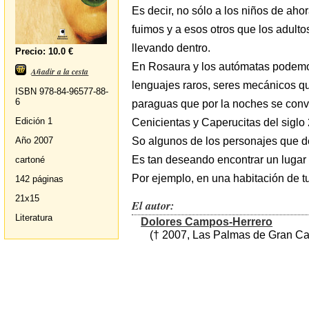
Es decir, no sólo a los niños de aho
fuimos y a esos otros que los adult
llevando dentro.
Precio: 10.0 €
En Rosaura y los autómatas podemos
Añadir a la cesta
lenguajes raros, seres mecánicos qu
ISBN 978-84-96577-88-
6
paraguas que por la noches se conv
Edición 1
Cenicientas y Caperucitas del siglo 
So algunos de los personajes que de
Año 2007
Es tan deseando encontrar un lugar c
cartoné
Por ejemplo, en una habitación de t
142 páginas
21x15
El autor:
Literatura
Dolores Campos-Herrero
(† 2007, Las Palmas de Gran Cana