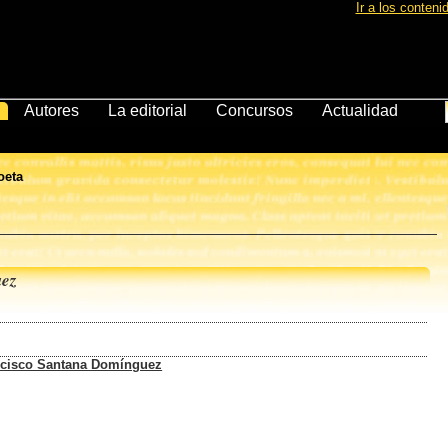
Ir a los conteni
Autores
La editorial
Concursos
Actualidad
oeta
uez
ncisco Santana Domínguez