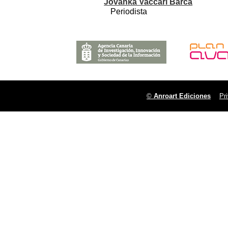
Jovanka Vaccari Barca
Periodista
©
Anroart Ediciones
Pr