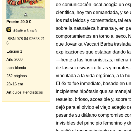
de comunicación local acogía un esp
científica, hoy tan demandada, y se
los más leídos y comentados, tal er
Precio: 20.0 €
sobre la naturaleza humana y, en par
Añadir a la cesta
comportamientos en torno al sexo. 
ISBN 978-84-92628-21-
6
que Jovanka Vaccari Barba trasladar
Edición 1
explicaciones que estaban dando las 
—frente a las humanísticas, milenar
Año 2009
de las sucesivas culturas y morale
tapa blanda
vinculada a la vida orgánica, a la h
232 páginas
El éxito fue inmediato, basado en u
23x16 cm
incipientes hipótesis que se manejab
Artículos Peridísticos
resuelto, brioso, accesible y, sobre 
dejó para el olvido el viejo adagio d
pesar de su diáfano compromiso con
invisibles del principio femenino y
le valió el reconocimiento de las m